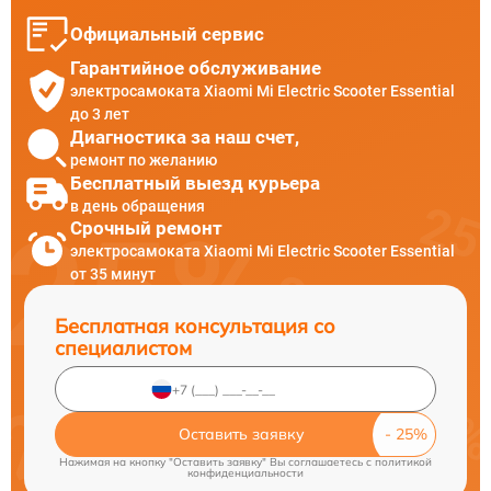
Официальный сервис
Гарантийное обслуживание
электросамоката Xiaomi Mi Electric Scooter Essential
до 3 лет
Диагностика за наш счет,
ремонт по желанию
Бесплатный выезд курьера
в день обращения
Срочный ремонт
электросамоката Xiaomi Mi Electric Scooter Essential
от 35 минут
Бесплатная консультация со
специалистом
Оставить заявку
Нажимая на кнопку "Оставить заявку" Вы соглашаетесь c
политикой
конфиденциальности