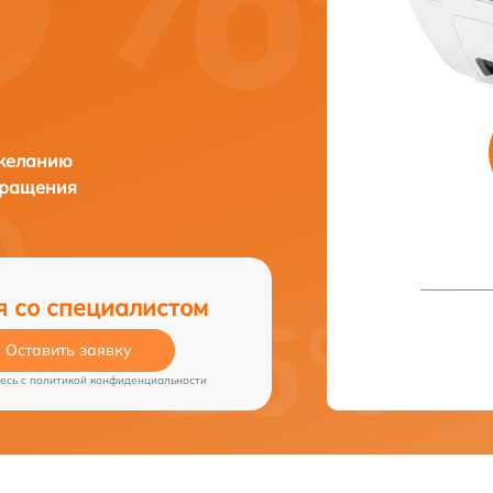
 желанию
бращения
я со специалистом
Оставить заявку
есь c
политикой конфиденциальности