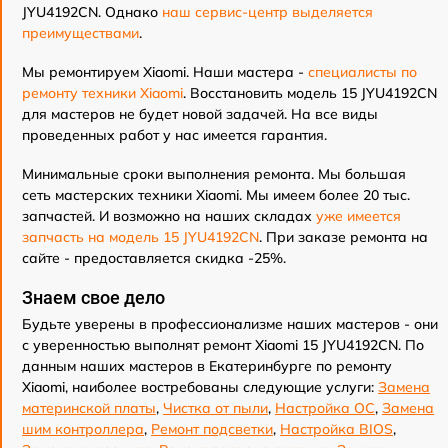
JYU4192CN. Однако
наш сервис-центр выделяется
преимуществами
.
Мы ремонтируем Xiaomi. Наши мастера -
специалисты по
ремонту техники Xiaomi
. Восстановить модель 15 JYU4192CN
для мастеров не будет новой задачей. На все виды
проведенных работ у нас имеется гарантия.
Минимальные сроки выполнения ремонта. Мы большая
сеть мастерских техники Xiaomi. Мы имеем более 20 тыс.
запчастей. И возможно на наших складах
уже имеется
запчасть на модель 15 JYU4192CN
. При заказе ремонта на
сайте - предоставляется скидка -25%.
Знаем свое дело
Будьте уверены в профессионализме наших мастеров - они
с уверенностью выполнят ремонт Xiaomi 15 JYU4192CN. По
данным наших мастеров в Екатеринбурге по ремонту
Xiaomi, наиболее востребованы следующие услуги:
Замена
материнской платы
,
Чистка от пыли
,
Настройка ОС
,
Замена
шим контроллера
,
Ремонт подсветки
,
Настройка BIOS
,