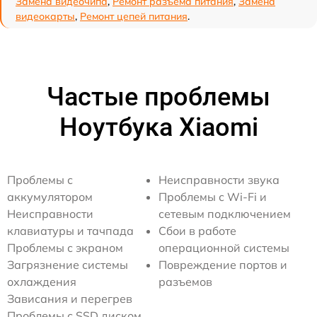
Замена видеочипа
,
Ремонт разъема питания
,
Замена
видеокарты
,
Ремонт цепей питания
.
Частые проблемы
Ноутбука Xiaomi
Проблемы с
Неисправности звука
аккумулятором
Проблемы с Wi-Fi и
Неисправности
сетевым подключением
клавиатуры и тачпада
Сбои в работе
Проблемы с экраном
операционной системы
Загрязнение системы
Повреждение портов и
охлаждения
разъемов
Зависания и перегрев
Проблемы с SSD диском