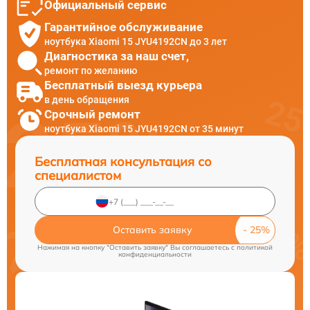
Официальный сервис
Гарантийное обслуживание
ноутбука Xiaomi 15 JYU4192CN до 3 лет
Диагностика за наш счет,
ремонт по желанию
Бесплатный выезд курьера
в день обращения
Срочный ремонт
ноутбука Xiaomi 15 JYU4192CN от 35 минут
Бесплатная консультация со
специалистом
Оставить заявку
Нажимая на кнопку "Оставить заявку" Вы соглашаетесь c
политикой
конфиденциальности