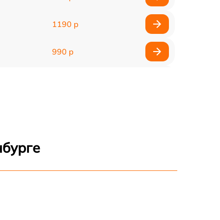
1190 р
990 р
990 р
2600 р
1145 р
нбурге
960 р
995 р
1500 р