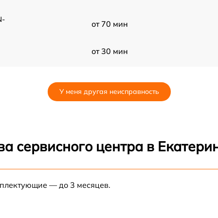
N-
от 70 мин
от 30 мин
от 70 мин
У меня другая неисправность
от 80 мин
от 80 мин
ва сервисного центра в Екатери
от 60 мин
N-
мплектующие — до 3 месяцев.
от 30 мин
от 70 мин