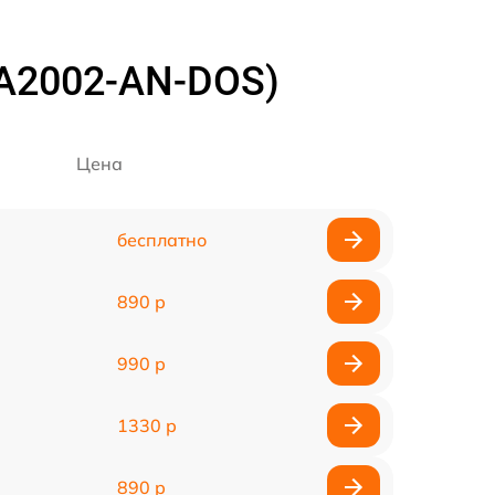
MA2002-AN-DOS)
Цена
бесплатно
890 р
990 р
1330 р
890 р