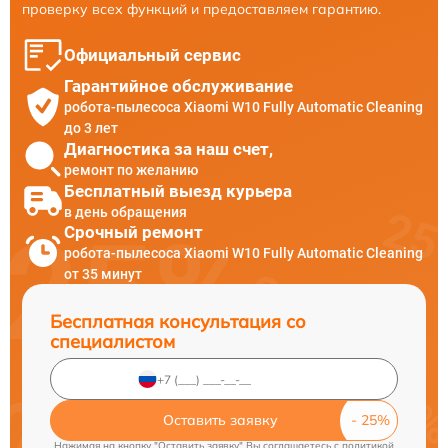
проверку всех функций и предоставляем гарантию.
Официальный сервис
Гарантийное обслуживание
робота-пылесоса Xiaomi W10 Fully Automatic Cleaning
до 3 лет
Диагностика за наш счет,
ремонт по желанию
Бесплатный выезд курьера
в день обращения
Срочный ремонт
робота-пылесоса Xiaomi W10 Fully Automatic Cleaning
от 35 минут
Бесплатная консультация со
специалистом
Оставить заявку
Нажимая на кнопку "Оставить заявку" Вы соглашаетесь c
политикой