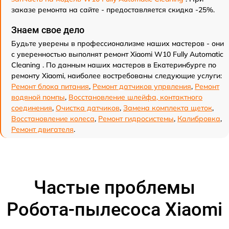
заказе ремонта на сайте - предоставляется скидка -25%.
Знаем свое дело
Будьте уверены в профессионализме наших мастеров - они
с уверенностью выполнят ремонт Xiaomi W10 Fully Automatic
Cleaning . По данным наших мастеров в Екатеринбурге по
ремонту Xiaomi, наиболее востребованы следующие услуги:
Ремонт блока питания
,
Ремонт датчиков упрвления
,
Ремонт
водяной помпы
,
Восстановление шлейфа, контактного
соединения
,
Очистка датчиков
,
Замена комплекта щеток
,
Восстановление колеса
,
Ремонт гидросистемы
,
Калибровка
,
Ремонт двигателя
.
Частые проблемы
Робота-пылесоса Xiaomi