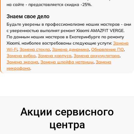
на сайте - предоставляется скидка -25%.
Знаем свое дело
Будьте уверены в профессионализме наших мастеров - они
с уверенностью выполнят ремонт Xiaomi AMAZFIT VERGE.
По данным наших мастеров в Екатеринбурге по ремонту
Xiaomi, наиболее востребованы следующие услуги:
Замена
Wi-Fi
,
Замена стекла
,
Замена динамика
,
Обновление ПО
,
Замена вибро
,
Замена корпуса
,
Замена аккумулятора
,
Замена экрана
,
Замена шлейфа матрицы
,
Замена
микрофона
.
Акции сервисного
центра