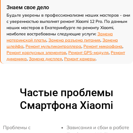
Знаем свое дело
Будьте уверены в профессионализме наших мастеров - они
с уверенностью выполнят ремонт Xiaomi 12 Pro. По данным
наших мастеров в Екатеринбурге по ремонту Xiaomi,
наиболее востребованы следующие услуги:
Замена
материнской платы
,
Замена разъема питания
,
Замена
шлейфа
,
Ремонт мультиконтроллера
,
Ремонт микрофона
,
Ремонт корпусных элементов
,
Ремонт GPS-модуля
,
Ремонт
динамика
,
Замена дисплея
,
Ремонт камеры
.
Частые проблемы
Смартфона Xiaomi
Проблемы с
Зависания и сбои в работе